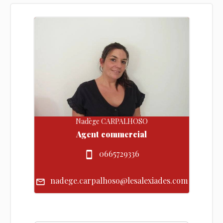
Nadège CARPALHOSO
Agent commercial
0665729336
nadege.carpalhoso@lesalexiades.com